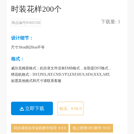
时装花样200个
下载量: 3
商品编号85692160
设计细节：
尺寸10cm到20cm不等
格式：
威尔克姆原格式：此目录文件没有EMB格式，全部是DST格式，
绣花机格式：DST,PES,JEF,CND,VP3,EXP,HUS,SEW,XXX,ART,
如需其他格式和尺寸请联系客服
立即下载
购买: ￥68.0
同步课程自学远程教学指导:￥0.0
线上师傅1对1教学:￥0.0